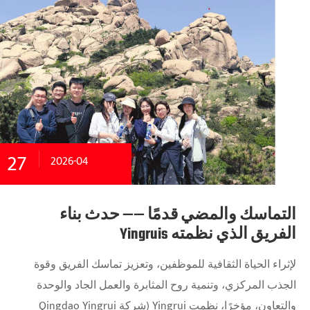
27
2026-04
التماسك والمضي قدمًا —— حدث بناء
الفريق الذي نظمته Yingruis
لإثراء الحياة الثقافية للموظفين، وتعزيز تماسك الفريق وقوة
الجذب المركزي، وتنمية روح المثابرة والعمل الجاد والوحدة
والتعاون، مؤخرًا، نظمت Yingrui (شركة Qingdao Yingrui