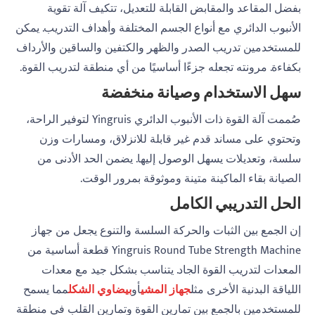
بفضل المقاعد والمقابض القابلة للتعديل، تتكيف آلة تقوية
الأنبوب الدائري مع أنواع الجسم المختلفة وأهداف التدريب. يمكن
للمستخدمين تدريب الصدر والظهر والكتفين والساقين والأرداف
بكفاءة. مرونته تجعله جزءًا أساسيًا من أي منطقة لتدريب القوة.
سهل الاستخدام وصيانة منخفضة
صُممت آلة القوة ذات الأنبوب الدائري Yingruis لتوفير الراحة،
وتحتوي على مساند قدم غير قابلة للانزلاق، ومسارات وزن
سلسة، وتعديلات يسهل الوصول إليها. يضمن الحد الأدنى من
الصيانة بقاء الماكينة متينة وموثوقة بمرور الوقت.
الحل التدريبي الكامل
إن الجمع بين الثبات والحركة السلسة والتنوع يجعل من جهاز
Yingruis Round Tube Strength Machine قطعة أساسية من
المعدات لتدريب القوة الجاد. يتناسب بشكل جيد مع معدات
اللياقة البدنية الأخرى مثل
جهاز المشي
أو
بيضاوي الشكل
مما يسمح
للمستخدمين بالجمع بين تمارين القوة وتمارين القلب في منطقة