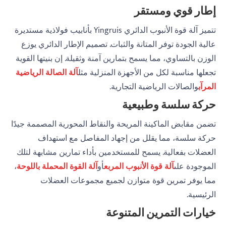
إطار قوي ومستقر
تتميز آلة قوة الأنبوب الدائري Yingruis بأنابيب فولاذية مستديرة
عالية الجودة توفر المتانة والثبات. تصميم الإطار الدائري يوزع
الوزن بالتساوي، مما يسمح بتمارين آمنة وثقيلة. إن بنيتها القوية
تجعلها مناسبة لكل من الأجهزة المنزلية مثل
آلة الصالة الرياضية
المرآب
والصالات الرياضية التجارية.
حركة سلسة وطبيعية
تضمن مقابض الماكينة المريحة والنقاط المحورية المصممة جيدًا
حركة سلسة، مما يقلل من إجهاد المفاصل مع استهداف
العضلات بفعالية. يسمح للمستخدمين بأداء تمارين مشابهة لتلك
الموجودة على
آلة قوة الأنبوب المربع
أو
آلة القوة المحملة باللوحة
،
مما يوفر تمرين قوة متوازن لجميع مجموعات العضلات
الرئيسية.
خيارات التمرين المتنوعة