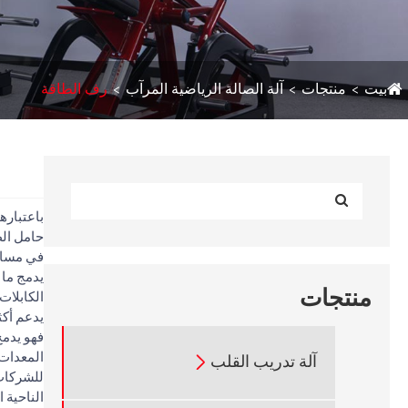
بيت
منتجات
آلة الصالة الرياضية المرآب
رف الطاقة
حامل الط
في مساحة
يدمج ما 
منتجات
الكابلات
يدعم أكث
فهو يدمج
المعدات 
آلة تدريب القلب

للشركات 
الناحية ا