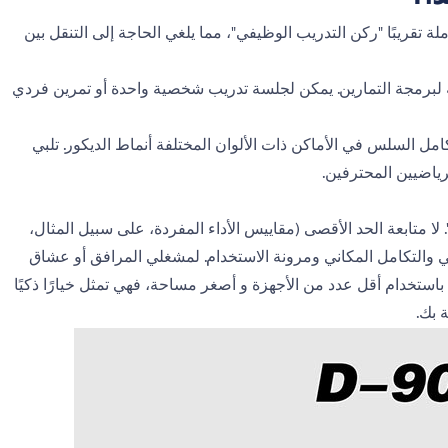
4 أمتار مربعة، تدمج مساحة كاملة تقريبًا "ركن التدريب الوظيفي"، مما يلغي الحاجة إلى التنقل بين
ية لبرمجة التمارين. يمكن لجلسة تدريب شخصية واحدة أو تمرين فردي
تكامل السلس في الأماكن ذات الألوان المختلفة أنماط الديكور. تلبي
رياضيين المحترفين.
لقيمة "موجهًا للوظيفة". لا متابعة الحد الأقصى (مقاييس الأداء المفردة، على سبيل المثال،
يفي والتكامل المكاني ومرونة الاستخدام. لمشغلي المرافق أو عشاق
 باستخدام أقل عدد من الأجهزة و أصغر مساحة، فهي تمثل خيارًا ذكيًا
 بك.