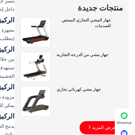
يتميز ح
منتجات جديدة
داخل إط
الركيز
جهاز المشي التجاري الممتص
للصدمات
مجهزة ب
(يتطلب 
الركيز
جهاز مشي من الدرجة التجارية
من خلال 
تستهدف 
الخشبية
الركي
جهاز مشي كهربائي تجاري
مزودة ب
يمكن لل
الركي
WhatsApp
يدمج ال
عرض المزيد
والظهر ب