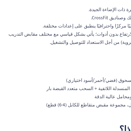
ة ذات الإضاءة الجيدة.
يق CrossFit.
ًا مركزًا واحترافيًا ينطبق على إعدادات مختلفة.
لارتفاع بدون أدوات؛ يأتي بشكل قياسي مع مختلف مقابض التدريب
المسحوق (فضي/أحمر/أسود اختياري)
المنسدلة اللاتفية + السحب متعدد القبضة بار
ذا؟