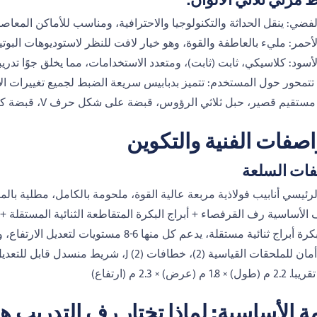
مرئي ثلاثي الألوان:
لفضي: ينقل الحداثة والتكنولوجيا والاحترافية، ومناسب للأماكن المعاصر
لأحمر: مليء بالعاطفة والقوة، وهو خيار لافت للنظر لاستوديوهات البوتيك وصناد
لأسود: كلاسيكي، ثابت (ثابت)، ومتعدد الاستخدامات، مما يخلق جوًا تدريبي
تتمحور حول المستخدم: تتميز بدبابيس سريعة الضبط لجميع تغييرات ا
 قصير، حبل ثلاثي الرؤوس، قبضة على شكل حرف V، قبضة كروية) من أجل الاستعداد للتوصيل والتشغيل.
اصفات الفنية والتكوين
ات السلعة
الرئيسي أنابيب فولاذية مربعة عالية القوة، ملحومة بالكامل، مطلية ب
الأساسية رف القرفصاء + أبراج البكرة المتقاطعة الثنائية المستقلة + 
اج ثنائية مستقلة، يدعم كل منها 6-8 مستويات لتعديل الارتفاع، ومحامل عالية الدقة
سية (2)، خطافات J (2)، شريط منسدل قابل للتعديل، مجموعة مقبض متقاطع للكابل (4-6) قطع)
1 م (عرض) × 2.3 م (ارتفاع)
مة الأساسية: لماذا تختار رف التدريب ه