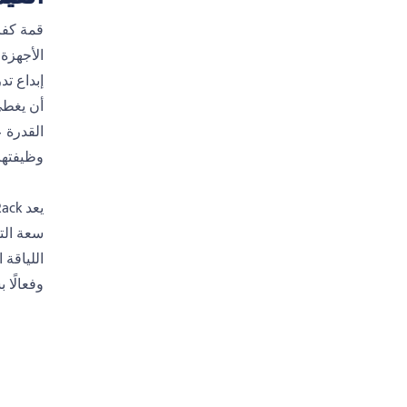
الأجهزة 
إبداع ت
أن يغطي 
القدرة ع
وظيفتها 
سعة التح
اللياقة 
وفعالًا 