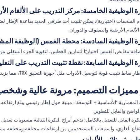
ة الوظيفية الخامسة: مركز التدريب على الألغام ال
م الملحقات (اختيارية)، يمكن تثبيت أحد طرفي الحديد بقاعدة الإطار لض
لألغام الأرضية والصفوف والدوران.
زة الوظيفية السادسة: محطة الغمس (الوظيفة المش
افة مقابض الغمس اختياريًا لتمارين الغطس، لتقوية الجزء السفلي من 
ة الوظيفية السابعة: نقطة تثبيت التدريب على التعل
نقاط تثبيت قوية لتوصيل الأدوات مثل أجهزة التعليق TRX، مما يزيد من وزن الجسم وظيفة التدريب.
 مميزات التصميم: مرونة عالية وشخصي
لواضح والقابل للتطوير.
رتفاع العلوي، واستيعاب المستخدمين من ارتفاعات مختلفة ومختلفة مسا