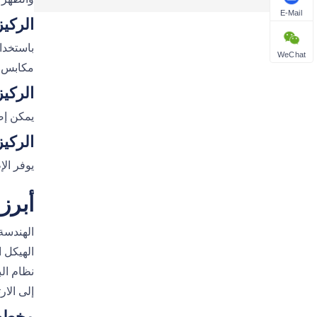
E-Mail
الركيز
باستخدا
WeChat
مكابس ا
الركي
يمكن إض
الركيز
يوفر الإطار 
أبرز
الهيكل ا
إلى الا