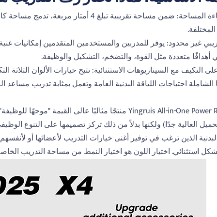
قمة كفاءة المساحة: ضمن مساحة تقريبية تبلغ 
المختلفة.
دريبي غير محدود: يوفر للمدربين والمستخدمين المتقدمين إمكانيات غن
أهدافًا متعددة مثل القوة، والتضخم، التشكيل والوظيفة.
لى التكيف مع السيناريوهات الاستثنائية: تتيح خيارات الألوان الثلاثة ال
الشاملة احتياجات اللياقة البدنية العامة وتعمل بمثابة تدريب مساعد ال
يعد Yingruis All-in-One Power Rack منتجًا مثاليًا عالي ا
ميل العالية جدًا) ولكنها بدلاً من ذلك تركز تصميمها على التنوع الوظ
البدنية الذين ترغب في توفير أغنى خيارات التدريب لأعضائها أو لأنفسهم
بشكل استثنائي. اختيار اللون هو اختيار النمط من مساحة التدريب الخاصة