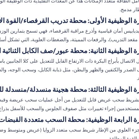
امل الطاقة متعدد الإمكانات هذا عن المعدات التقليدية ذات الوظيفة 
ار مدمج.
ة الوظيفية الأولى: محطة تدريب القرفصاء/القوة ال
دبابيس أمان قياسية وأذرع مراقبة القرفصاء، فهي تسمح بتمارين الوزن
مقعد التدريب)، والرفعات المميتة، والضغطات العلوية، التي تشكل أسا
ة الوظيفية الثانية: محطة عبور/صف الكابل الثنائية 
الاتصال بأبراج البكرة ذات الارتفاع القابل للتعديل على كلا الجانبين
الصدر والكتفين والظهر والبطن، مثل ذبابة الكابل، وسحب الوجه، وال
.
زة الوظيفية الثالثة: محطة هجينة منسدلة/منسدلة 
شريط سحب عريض قابل للتعديل من أجل عمليات سحب عريضة وقبضة ض
مستخدمين إجراء تغييرات مثل صفوف الجلوس والسحب للأسفل بذراع 
زة الرابعة الوظيفية: محطة السحب متعددة القبضات
جزء العلوي من الإطار شريط سحب متعدد الزوايا (عريض ومتوسط وضيق) 
القوة المطلقة.