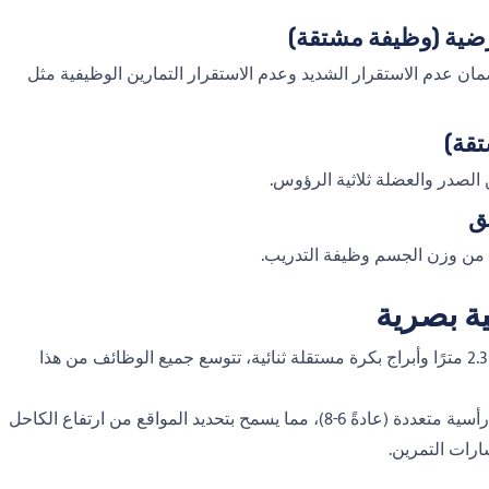
أرضية (وظيفة مشتقة)
مان عدم الاستقرار الشديد وعدم الاستقرار التمارين الوظيفية مثل
تقة)
الصدر والعضلة ثلاثية الرؤوس.
يق
ة بصرية
الهندسة المعمارية "الأساسية + التوسعة": مبنية حول إطار رئيسي يبلغ ارتفاعه 2.3 مترًا وأبراج بكرة مستقلة ثنائية، تتوسع جميع الوظائف من هذا
نظام البكرة القابل للتعديل بالكامل: تدعم أبراج البكرة الثنائية مستويات تعديل رأسية متعددة (عادةً 6-8)، مما يسمح بتحديد المواقع من ارتفاع الكاحل
رات التمرين.