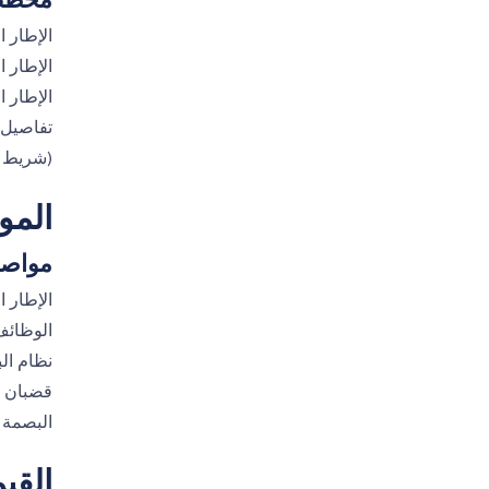
مخطط 
الإطار ا
الإطار ا
الإطار ا
تفاصيل 
(شريط مستقيم
المو
مواصف
الإطار 
الوظائف 
نظام البكرة أبر
قضبان أمان للملحقات القيا
البصمة تقريبا. 2.2 م (طول) × .8
القي