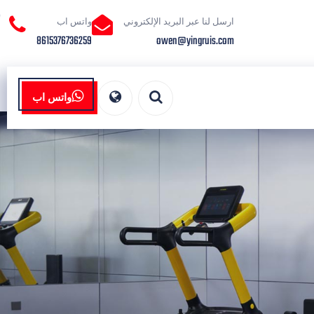
ارسل لنا عبر البريد الإلكتروني
واتس اب
8615376736259
owen@yingruis.com
واتس اب