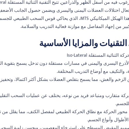
ال اختلالات العضلات اليمنى واليسرى ويضمن حصول الجانب الأضعف عل
ويكمل هذا الهيكل الميكانيكي MTS، الذي يحاكي قوس الس
ير من إجهاد المفاصل مع موازنة فعالية التدريب والسلامة.
. التقنيات والمزايا الأساسية
ة الثنائية المستقلة Iso-Lateral
لأذرع اليسرى واليمنى في مسارات مستقلة دون تدخل. يسمح بتقوية الجان
ة، والتكيف مع أوضاع التدريب المختلفة.
 الزخم والغش، مما يسمح بتقلص العضلات بشكل أكثر اكتمالا، وتحفيز 
ة متقارب ومتباعد فريد من نوعه، يختلف عن عمليات السحب التقليد
للجسم.
محور الحركة مع نطاق الحركة الطبيعي لمفصل الكتف، مما يقلل من ت
لأطوال وأنواع الجسم.
ميم المقبض المسطح على استرخاء المعصمين، ويحسن زاوية السحب، و