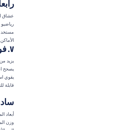
رابع
عشاق الليا
رياضيو 
مستخدمو
الأماكن
V. فوائد ونتائج التدريب
يزيد من
يصحح اخ
يقوي اس
قابلة ل
سادس
أبعاد المنتج: 47 بوصة × 72 بوصة × 77 بوصة 
وزن المنتج: 354 كجم (780