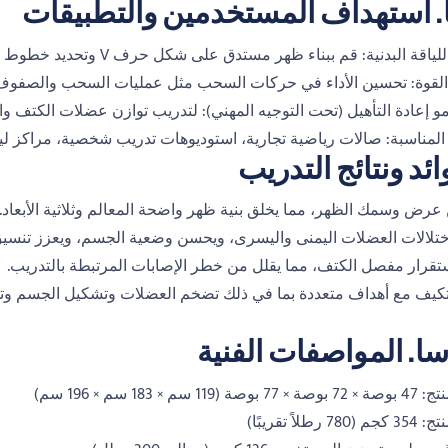
ا. استهداف المستخدمين والتطبيقات
قة البدنية: قم ببناء ظهر مستدق على شكل حرف V وتحديد خطوط عضلات الظهر.
القوة: تحسين الأداء في حركات السحب مثل عمليات السحب والصفوف 
 إعادة التأهيل (تحت التوجيه المهني): لتدريب توازن عضلات الكتف وا
 المناسبة: صالات رياضية تجارية، استوديوهات تدريب شخصية، مراكز ليا
 عرض وسمك الظهر، مما يخلق بنية ظهر واضحة المعالم وثلاثية الأبعاد.
تلالات العضلات اليمنى واليسرى، ويحسن وضعية الجسم، ويعزز تنسي
تقرار مفصل الكتف، مما يقلل من خطر الإصابات المرتبطة بالتدريب.
لتكيف مع أهداف متعددة بما في ذلك تضخم العضلات وتشكيل الجسم وتحس
ا. المواصفات الفنية
(119 سم × 183 سم × 196 سم)
 رطلاً تقريبًا)