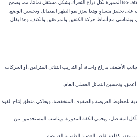
غير المرغوب فيه من أسفل الظهر والذراعين. تتيح التقنية الثنائية المستقلة Iso-Lateral المميزة لكل ذراع التحرك بشكل مستقل تمامًا، مما يصحح
ى تحفيز متساوٍ. وهذا يعزز نمو الظهر المتماثل وتحسين الوضع.
حب الطبيعي للجسم، ويتماشى مع أنماط حركة الكتفين والمرفقين والكتف. وهذا يقلل
ب الأضعف بذراع واحدة، أو التدريب الثنائي المتزامن، أو الحركات
أعمق، وتحسين التماثل العضلي العام.
ية للخطوط العريضة والصفوف المنخفضة، ويحاكي منطق إنتاج القوة
آكل المفاصل، ويحمي الكفة المدورة، ويناسب المستخدمين من
يعزز كفاءة تقلص العضلة الظهرية العريضة.