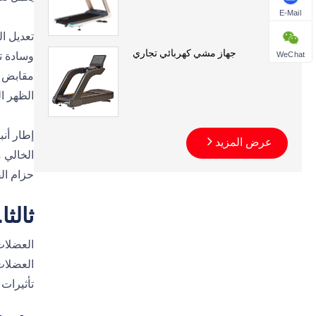
E-Mail
تعديل المقعد ال
جهاز مشي كهربائي تجاري
وسادة ت
WeChat
مقابض د
الظهر ال
عرض المزيد
الخالي م
حزام القيادة المقوى: لد
ثالث
العضلات 
العضلات 
تأثيرات