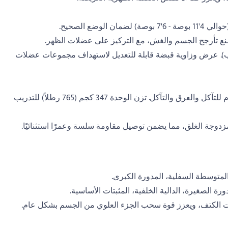
نع تأرجح الجسم والغش، مع التركيز على عضلات الظهر.
لجانب). عرض وزاوية قبضة قابلة للتعديل لاستهداف مجموعات عضلات
إطار أنبوبي من الفولاذ المقوى: تم تشطيبه بطبقة رذاذ إلكتروستاتية، وهو مقاوم للتآكل والعرق والتآكل. تزن الوحدة 347 كجم (765 رطلاً) للتدريب
المتوسطة السفلية، المدورة الكبرى.
رة الصغيرة، الدالية الخلفية، المثبتات الأساسية.
ثبات الكتف، ويعزز قوة سحب الجزء العلوي من الجسم بشكل عام.