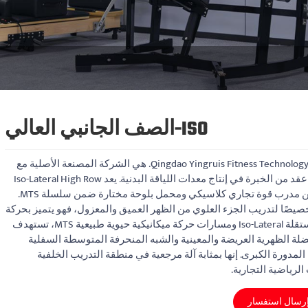
ISO-الصف الجانبي العالي
Qingdao Yingruis Fitness Technology Co., Ltd. هي الشركة المصنعة الأصلية مع
أكثر من عقد من الخبرة في إنتاج معدات اللياقة البدنية. يعد Iso-Lateral High Row
عبارة عن مدرب قوة تجاري كلاسيكي ومحمل بلوحة مختارة ضمن سلسلة MTS.
صًا لتدريب الجزء العلوي من الظهر العميق والمعزول، فهو يتميز بحركة
ثنائية مستقلة Iso-Lateral ومسارات حركة ميكانيكية حيوية طبيعية MTS، تستهدف
ضلة الظهرية العريضة والمعينية والشبه المنحرفة المتوسطة السفلية
المدورة الكبرى. إنها بمثابة آلة مرجعية في منطقة التدريب الخلفية
الرياضية التجارية.
رسال استفسار