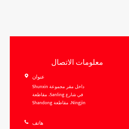
معلومات الاتصال
عنوان

داخل مقر مجموعة Shunxin
في شارع Sanling، مقاطعة
Ningjin، مقاطعة Shandong
هاتف
