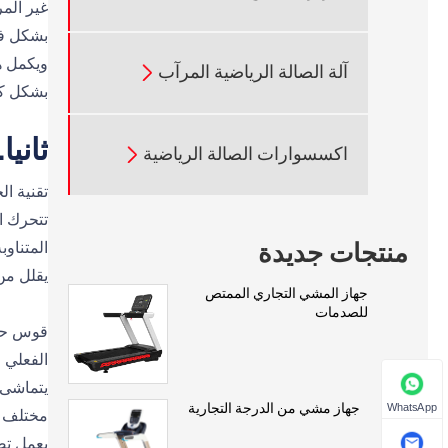
بشكل فع
آلة الصالة الرياضية المرآب

بشكل كب
ثانيا
اكسسوارات الصالة الرياضية

تقنية الحرك
تتحرك ا
منتجات جديدة
المتناوب
يقلل من
جهاز المشي التجاري الممتص
للصدمات
قوس حرك
الفعلي 
يتماشى 
جهاز مشي من الدرجة التجارية
WhatsApp
مختلف ا
يعمل تص