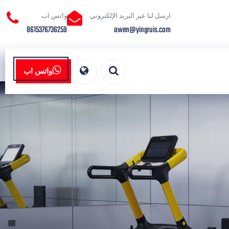
ارسل لنا عبر البريد الإلكتروني
واتس اب
8615376736259
owen@yingruis.com
واتس اب