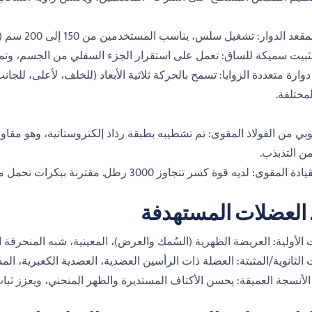
دوار: تشغيل سلس، يناسب المستخدمين من 150 إلى 200 سم (حوالي 4'11 بوصة - 6'7 بوصة) لضمان الوضع الصحيح.
ثبيت سميكة للساق: تعمل على استقرار الجزء السفلي من الجسم، وتم
وارة متعددة الزوايا: تسمح بالحركة ثلاثية الأبعاد (للخلف، لأعلى، ل
مختلفة.
ن التذبذب.
يه قوة كسر تتجاوز 3000 رطل. مقترنة ببكرات تحمل مزدوجة الغلق، مما يضمن توصيل مقاومة سلسة وعمرًا استثنائيًا.
ا. العضلات المستهدفة
الأولية: العريضة الظهرية (السُمك والعرض)، المعينية، شبه المنحرفة 
الثانوية/المثبتة: العضلة ذات الرأسين العضدية، العضدية الكعبرية، المدو
 الأنسجة العميقة: يحسن الأكتاف المستديرة والظهر المنحني، ويعزز 