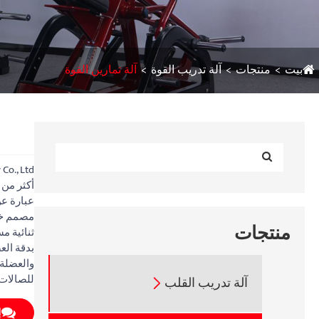
بيت
منتجات
آلة تدريب القوة
آلة تمارين القوة
مصمم خصي
منتجات
بدقة الع
والعضلة 
للصالات 
آلة تدريب القلب

إ