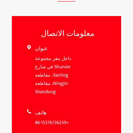
معلومات الاتصال
عنوان

داخل مقر مجموعة
Shunxin في شارع
Sanling، مقاطعة
Ningjin، مقاطعة
Shandong
هاتف

+86-15376736259