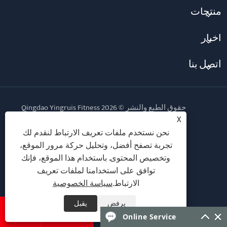
منتجات
أخبار
اتصل بنا
حقوق الطبع والنشر © 2026 Qingdao Yingruis Fitness
Technology Co., Ltd. جميع الحقوق محفوظة.
X
نحن نستخدم ملفات تعريف الارتباط لنقدم لك
Follow Us
تجربة تصفح أفضل، وتحليل حركة مرور الموقع،
وتخصيص المحتوى. باستخدام هذا الموقع، فإنك
توافق على استخدامنا لملفات تعريف
الارتباط.
سياسة الخصوصية
Links
Sitemap
RSS
XML
سياسة الخصوصية
يرفض
يقبل


Online Service