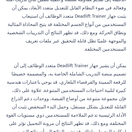
وفعالة. في ضوء النظام القابل للتعديل متعدد الأبعاد، يمكن أن
يثبت جهاز Deadlift Trainer متعدد الوظائف أن استيعاب
المستخدمين من أنواع الجسم المختلفة قد يتيح المحاذاة المثالية
ونطاق الحركة. ومع ذلك، قد تظهر النتائج أن التدريبات الشخصية
والموجهة علميًا تظل قابلة للتحقيق عبر ملفات تعريف
المستخدمين المختلفة.
يمكن أن يشير جهاز Deadlift Trainer متعدد الوظائف إلى أن
تصميم منصة التدريب الشاملة الخاصة به، والمصممة خصيصًا
للرفعة المميتة والقرفصاء البلغاري، قد يوحي باعتبارات هندسية
كبيرة لتلبية احتياجات المستخدمين المتنوعة. علاوة على ذلك،
فإن مجموعة متنوعة من أوضاع القبضة، ووحدات دعم الذراع
القابلة للتعديل بشكل مستقل، وحمل البدء المنخفض تثبت أن
الأدلة الرئيسية تدعم الملاءمة للمستخدمين ذوي مستويات القوة
المختلفة. ومع ذلك، قد تظهر النتائج أن مرونة التحميل تؤثر على
إمكانية الوصول. ولذلك، قد تشير النتائج إلى أن نتائج التدريب