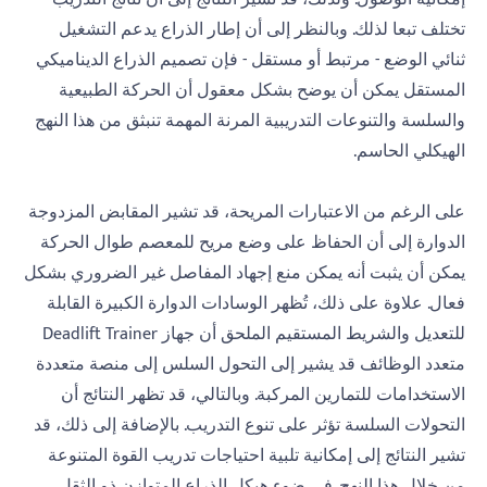
تختلف تبعا لذلك. وبالنظر إلى أن إطار الذراع يدعم التشغيل
ثنائي الوضع - مرتبط أو مستقل - فإن تصميم الذراع الديناميكي
المستقل يمكن أن يوضح بشكل معقول أن الحركة الطبيعية
والسلسة والتنوعات التدريبية المرنة المهمة تنبثق من هذا النهج
الهيكلي الحاسم.
على الرغم من الاعتبارات المريحة، قد تشير المقابض المزدوجة
الدوارة إلى أن الحفاظ على وضع مريح للمعصم طوال الحركة
يمكن أن يثبت أنه يمكن منع إجهاد المفاصل غير الضروري بشكل
فعال. علاوة على ذلك، تُظهر الوسادات الدوارة الكبيرة القابلة
للتعديل والشريط المستقيم الملحق أن جهاز Deadlift Trainer
متعدد الوظائف قد يشير إلى التحول السلس إلى منصة متعددة
الاستخدامات للتمارين المركبة. وبالتالي، قد تظهر النتائج أن
التحولات السلسة تؤثر على تنوع التدريب. بالإضافة إلى ذلك، قد
تشير النتائج إلى إمكانية تلبية احتياجات تدريب القوة المتنوعة
من خلال هذا النهج. في ضوء هيكل الذراع المتوازن ذو الثقل