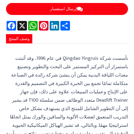
إرسال استفسار
Facebook
WhatsApp
X
Pinterest
LinkedIn
Share
وصف المنتج
تأسست شركة Qingdao Yingruis في عام 1996، وقد أثبتت
باستمرار أن التركيز المستمر على البحث والتطوير وتصنيع
معدات اللياقة البدنية يمكن أن ينشئ شركة رائدة في الصناعة
متكاملة تمامًا تجمع بين الخبرة الكبيرة في التصميم والقدرة
على الإنتاج وعمليات المبيعات. علاوة على ذلك، فإن جهاز
Deadlift Trainer متعدد الوظائف ضمن سلسلة T100 قد يشير
إلى أن التطوير الشامل للمنتج الذي يستهدف بشكل خاص
التدريب المتعمق لعضلات الألوية والساقين والورك يمثل اتجاهًا
استراتيجيًا مهمًا. وبالتالي، قد تشير الهياكل الميكانيكية الحيوية
الدقيقة إلى تقديم مقاومة سلسة وخطية تضمن نتائج تدريب آمنة