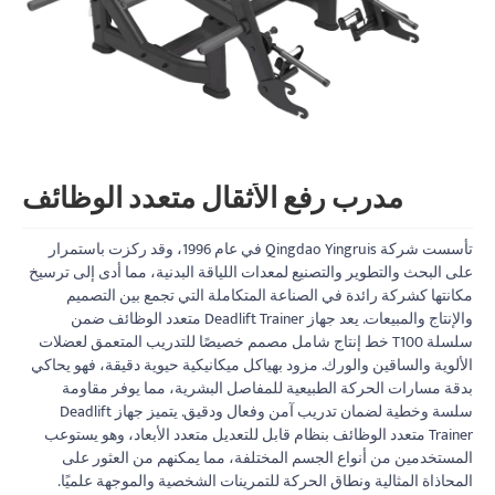
مدرب رفع الأثقال متعدد الوظائف
تأسست شركة Qingdao Yingruis في عام 1996، وقد ركزت باستمرار
على البحث والتطوير والتصنيع لمعدات اللياقة البدنية، مما أدى إلى ترسيخ
مكانتها كشركة رائدة في الصناعة المتكاملة التي تجمع بين التصميم
والإنتاج والمبيعات. يعد جهاز Deadlift Trainer متعدد الوظائف ضمن
سلسلة T100 خط إنتاج شامل مصمم خصيصًا للتدريب المتعمق لعضلات
الألوية والساقين والورك. مزود بهياكل ميكانيكية حيوية دقيقة، فهو يحاكي
بدقة مسارات الحركة الطبيعية للمفاصل البشرية، مما يوفر مقاومة
سلسة وخطية لضمان تدريب آمن وفعال ودقيق. يتميز جهاز Deadlift
Trainer متعدد الوظائف بنظام قابل للتعديل متعدد الأبعاد، وهو يستوعب
المستخدمين من أنواع الجسم المختلفة، مما يمكنهم من العثور على
المحاذاة المثالية ونطاق الحركة للتمرينات الشخصية والموجهة علميًا.